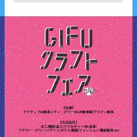
【会場】
アクティブG/岐阜シティ・タワー43/
JR岐阜駅/アスティ岐阜
【出店品目】
木工/陶芸/金工/アクセサリー/布/皮革/
フラワー・グリーン/
アート/ガラス/雑貨/ファッション/素材販売 etc