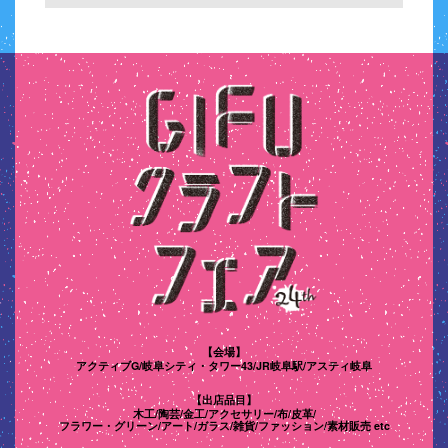
【会場】
アクティブG/岐阜シティ・タワー43/
JR岐阜駅/アスティ岐阜
【出店品目】
木工/陶芸/金工/アクセサリー/布/皮革/
フラワー・グリーン/
アート/ガラス/雑貨/ファッション/素材販売 etc