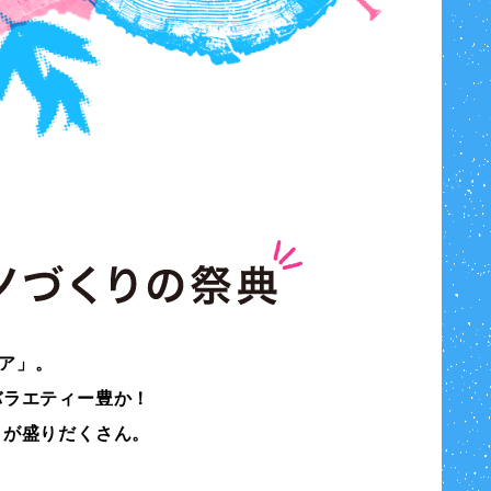
ェア」。
バラエティー豊か！
りが盛りだくさん。