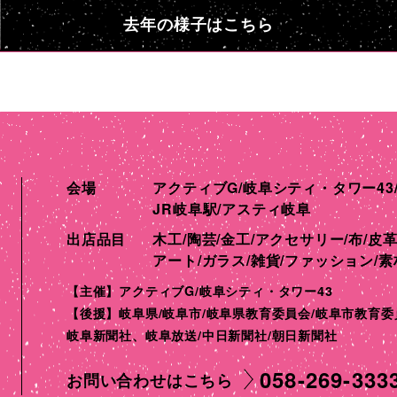
去年の様子はこちら
会場
アクティブG/岐阜シティ・タワー43
JR岐阜駅/アスティ岐阜
出店品目
木工/陶芸/金工/アクセサリー/布/皮革
アート/ガラス/雑貨/ファッション/素材
【主催】アクティブG/岐阜シティ・タワー43
【後援】岐阜県/岐阜市/岐阜県教育委員会/岐阜市教育委
岐阜新聞社、岐阜放送/中日新聞社/朝日新聞社
058-269-333
お問い合わせはこちら