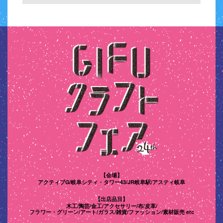
【会場】
アクティブG/岐阜シティ・タワー43/
JR岐阜駅/アスティ岐阜
【出店品目】
木工/陶芸/金工/アクセサリー/布/皮革/
フラワー・グリーン/
アート/ガラス/雑貨/ファッション/素材販売 etc